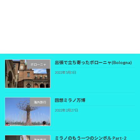
紹介して行きますね。 限定特典６個付きで受講
で […]
続きを読む
最近の投稿
出張で立ち寄ったボローニャ(Bologna)
ボローニャ
2022年5月5日
回想ミラノ万博
海外旅行
2022年2月27日
ミラノのもう一つのシンボル Part-2